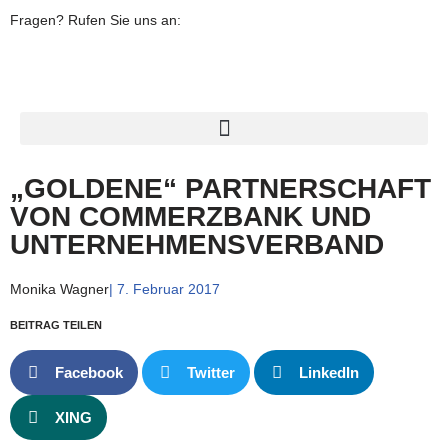
Fragen? Rufen Sie uns an:
04821 645 33-0
Zum
Inhalt
springen
„GOLDENE“ PARTNERSCHAFT
VON COMMERZBANK UND
UNTERNEHMENSVERBAND
Monika Wagner
|
7. Februar 2017
BEITRAG TEILEN
Facebook
Twitter
LinkedIn
XING