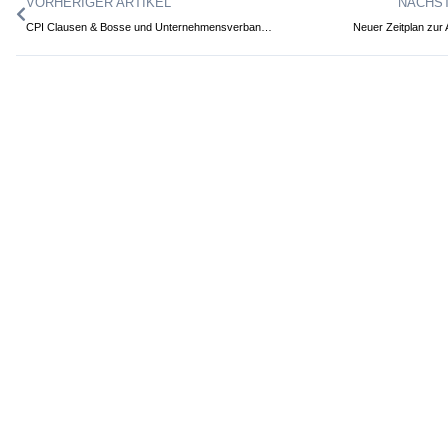
VORHERIGER ARTIKEL
NÄCHST
CPI Clausen & Bosse und Unternehmensverband Unterelbe-Westküste feiern goldenes Jubiläum
Neuer Zeitplan zur 