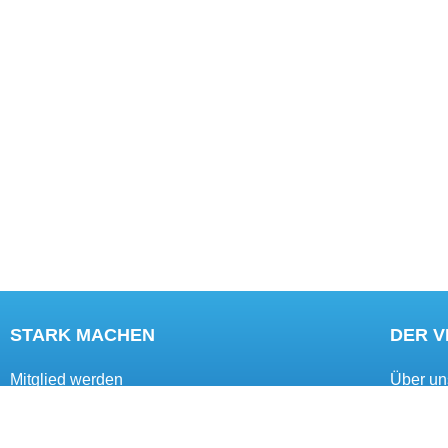
STARK MACHEN
DER 
Mitglied werden
Über un
Mitgliedervorteile
Ziele
Förderkreis
Kontakt