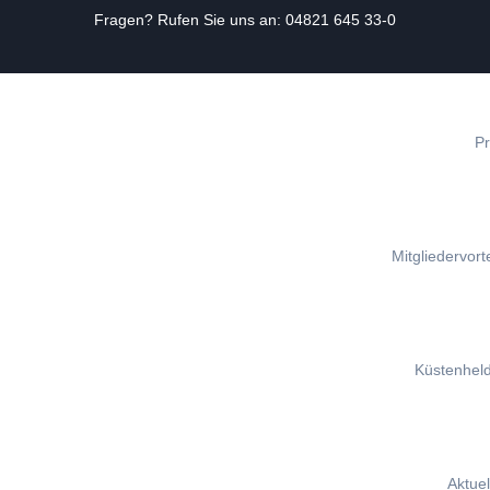
Fragen? Rufen Sie uns an:
04821 645 33-0
Zum
Inhalt
springen
Pr
Mitgliedervorte
Küstenhel
Aktuel