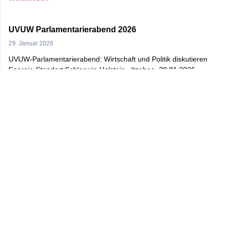
UVUW Parlamentarierabend 2026
29. Januar 2026
UVUW-Parlamentarierabend: Wirtschaft und Politik diskutieren
Energie-Standort Schleswig-Holstein Itzehoe, 29.01.2026
Weiterlesen »
Zum
Pressearchiv
BLEIBEN SIE AUF DEM LAUFENDEN