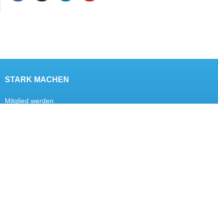
STARK MACHEN
Mitglied werden
Mitgliedervorteile
Förderkreis
DER VERBAND
Über uns
Ziele
Kontakt