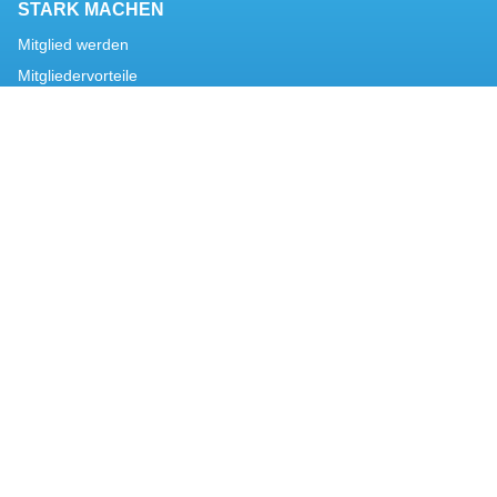
STARK MACHEN
Mitglied werden
Mitgliedervorteile
Förderkreis
DER VERBAND
Über uns
Ziele
Kontakt
© UVUW | Unternehmensverband Unterelbe-Westküste e.V. ·
Breite Straße 13, 25524 Itzehoe · Telefon:
+49 4821 / 645 33-0