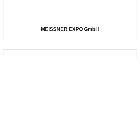
MEISSNER EXPO GmbH
Messe Husum & Congress GmbH & Co. KG