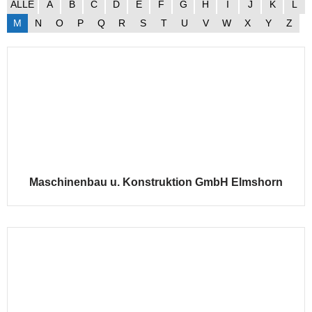
ALLE
A
B
C
D
E
F
G
H
I
J
K
L
M
N
O
P
Q
R
S
T
U
V
W
X
Y
Z
Maschinenbau u. Konstruktion GmbH Elmshorn