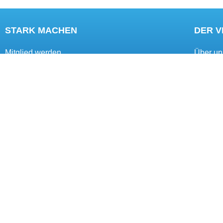
STARK MACHEN
DER 
Mitglied werden
Über un
Mitgliedervorteile
Ziele
Förderkreis
Kontakt
© UVUW | Unternehmensverband Untere
Zur besseren Lesbarkeit wird in diesem Text auf d
Personenbezei