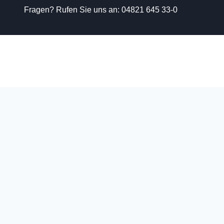
Fragen? Rufen Sie uns an:
04821 645 33-0
Zum
Inhalt
springen