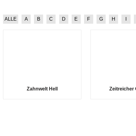
ALLE
A
B
C
D
E
F
G
H
I
Zahnwelt Hell
Zeitreiche