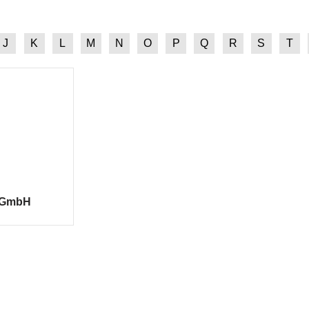
J
K
L
M
N
O
P
Q
R
S
T
r GmbH