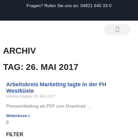
Fragen? Rufen Sie uns an:
04821 645 33-0
Zum
Inhalt
springen
ARCHIV
TAG: 26. MAI 2017
Arbeitskreis Marketing tagte in der FH
Westküste
Monika Wagner
26. Mai 2017
Pressemitteilung als PDF zum Download.
Weiterlesen »
FILTER