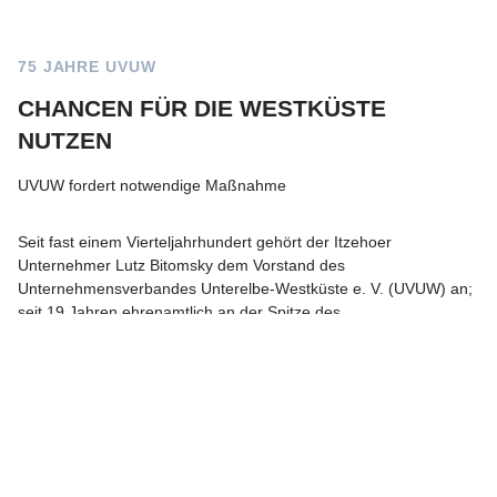
75 JAHRE UVUW
CHANCEN FÜR DIE WESTKÜSTE
NUTZEN
UVUW fordert notwendige Maßnahme
Seit fast einem Vierteljahrhundert gehört der Itzehoer
Unternehmer Lutz Bitomsky dem Vorstand des
Unternehmensverbandes Unterelbe-Westküste e. V. (UVUW) an;
seit 19 Jahren ehrenamtlich an der Spitze des
branchenübergreifenden Arbeitgeberverbandes. Auf der jüngsten
Mitgliederversammlung in Husum zog Bitomsky eine sehr
erfreuliche Bilanz des vergangenen Jahres.
Gesamten Artikel lesen