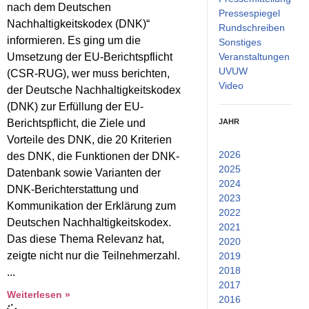
nach dem Deutschen
Pressespiegel
Nachhaltigkeitskodex (DNK)“
Rundschreiben
informieren. Es ging um die
Sonstiges
Umsetzung der EU-Berichtspflicht
Veranstaltungen
UVUW
(CSR-RUG), wer muss berichten,
Video
der Deutsche Nachhaltigkeitskodex
(DNK) zur Erfüllung der EU-
Berichtspflicht, die Ziele und
JAHR
Vorteile des DNK, die 20 Kriterien
2026
(2)
des DNK, die Funktionen der DNK-
2025
(14)
Datenbank sowie Varianten der
2024
(15)
DNK-Berichterstattung und
2023
(25)
Kommunikation der Erklärung zum
2022
(53)
Deutschen Nachhaltigkeitskodex.
2021
(52)
Das diese Thema Relevanz hat,
2020
(38)
zeigte nicht nur die Teilnehmerzahl.
2019
(26)
2018
(24)
2017
(33)
Weiterlesen »
2016
(25)