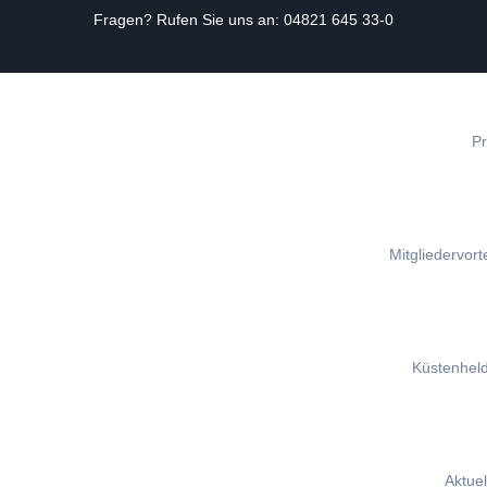
Fragen? Rufen Sie uns an:
04821 645 33-0
Zum
Inhalt
springen
Pr
Mitgliedervorte
Küstenhel
Aktuel