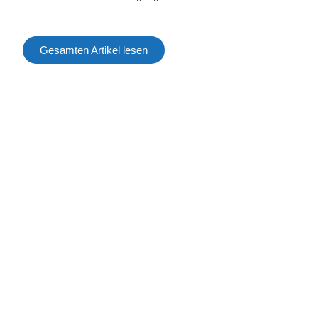
Gesamten Artikel lesen
STARK MACHEN
Mitglied werden
Mitgliedervorteile
Förderkreis
DER VERBAND
Über uns
Ziele