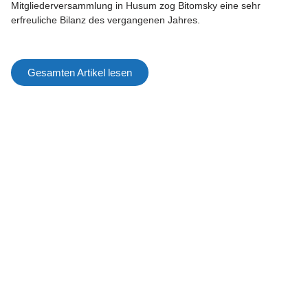
Mitgliederversammlung in Husum zog Bitomsky eine sehr
erfreuliche Bilanz des vergangenen Jahres.
Gesamten Artikel lesen
STARK MACHEN
Mitglied werden
Mitgliedervorteile
Förderkreis
DER VERBAND
Über uns
Ziele