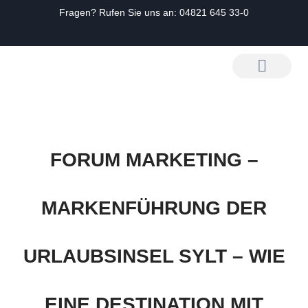
Fragen? Rufen Sie uns an:
04821 645 33-0
Zum
Inhalt
springen
FORUM MARKETING –
MARKENFÜHRUNG DER
URLAUBSINSEL SYLT – WIE
EINE DESTINATION MIT