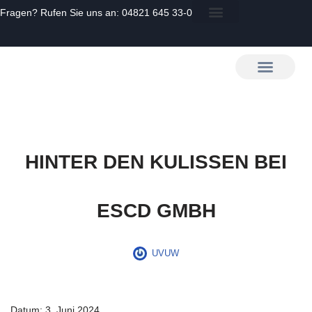
Fragen? Rufen Sie uns an:
04821 645 33-0
Zum
Inhalt
springen
HINTER DEN KULISSEN BEI
ESCD GMBH
UVUW
Datum:
3. Juni 2024