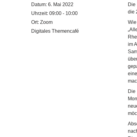
Datum:
6. Mai 2022
Die 
die
Uhrzeit:
09:00 - 10:00
Ort:
Zoom
Wie 
„All
Digitales Themencafé
Rhei
im A
Sams
über
gep
eine
mach
Die 
Mona
neu
möc
Abso
nach