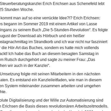
Steuerberatungskanzlei Erich Erichsen aus Schenefeld lebt
 25 Stunden Woche.
kommt man auf so eine verrückte Idee?!? Erich Erichsen:
es begann im Sommer 2019 mit einem Artikel von Lasse
ngans zu seinem Buch „Die 5-Stunden-Revolution“. Es folgte
ugust der Download als Hörbuch und ein heißer
tagnachmittag im Strandkorb und ich war nicht nur fasziniert
 die Hör-Art das Buches, sondern es hatte mich vollends
ackt! Ich habe das Buch an diesem besagten Samstag in
m Rutsch durchgehört und sagte zu meiner Frau: „Das
en wir auch in der Kanzlei“.
Umsetzung folgte mit seinen Mitarbeitern in den nächsten
ten. Es entstand ein Kanzleileitfaden, wie man in diesem
en System miteinander zusammen arbeiten und umgehen
hte.
lute Digitalisierung und der Wille zur Automatisierung sind
 Erichsen die Basis dieses revolutionären Arbeitszeitmodells.