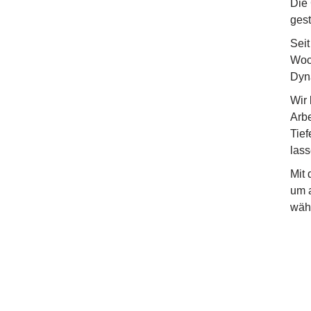
Die 
gest
Seit
Woch
Dyn
Wir 
Arbe
Tief
lass
Mit 
um a
währ