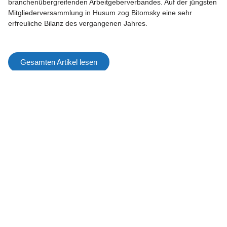
branchenübergreifenden Arbeitgeberverbandes. Auf der jüngsten
Mitgliederversammlung in Husum zog Bitomsky eine sehr
erfreuliche Bilanz des vergangenen Jahres.
Gesamten Artikel lesen
STARK MACHEN
Mitglied werden
Mitgliedervorteile
Förderkreis
DER VERBAND
Über uns
Ziele
Kontakt